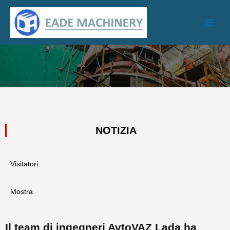
Vai
Men
al
di
contenuto
ripro
NOTIZIA
Visitatori
Mostra
Il team di ingegneri AvtoVAZ Lada ha