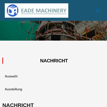
Überspringen
Men
Sie
spiel
zu
Inhalten
NACHRICHT
Auswahl
Ausstellung
NACHRICHT