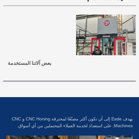
بعض آلاتنا المستخدمة
يهدف Eade إلى أن تكون أكثر مصنّعًا لمحترقة CNC Honing و CNC
Machines, على استعداد لخدمة العملاء المحتملين من أي أسواق.